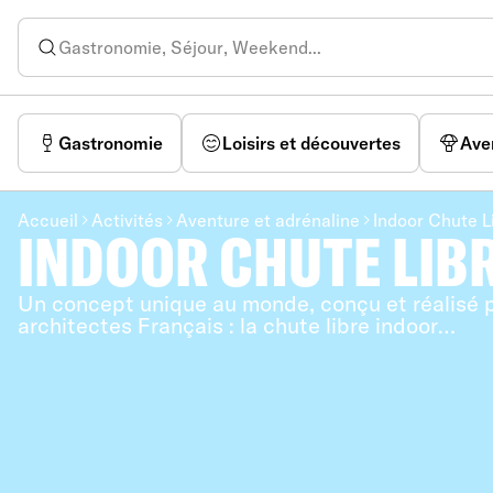
Gastronomie
Loisirs et découvertes
Ave
Accueil
Activités
Aventure et adrénaline
Indoor Chute L
INDOOR CHUTE LIB
Un concept unique au monde, conçu et réalisé p
architectes Français : la chute libre indoor…