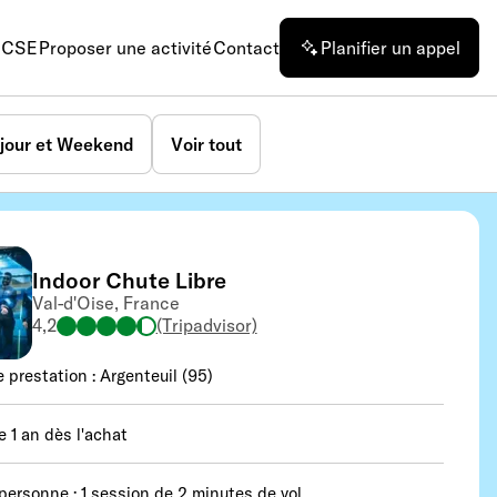
n CSE
Proposer une activité
Contact
Planifier un appel
jour et Weekend
Voir tout
Indoor Chute Libre
Val-d'Oise, France
4,2
(Tripadvisor)
e prestation : Argenteuil (95)
e 1 an dès l'achat
 personne : 1 session de 2 minutes de vol