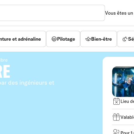
Vous êtes u
nture et adrénaline
Pilotage
Bien-être
Sé
ibre
RE
ar des ingénieurs et
Lieu d
Valabl
Pour 1