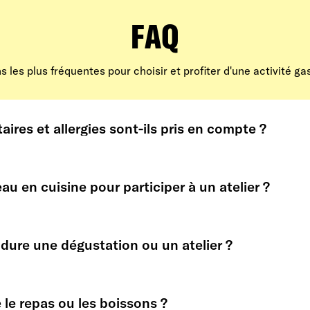
FAQ
s les plus fréquentes pour choisir et profiter d'une activité g
aires et allergies sont-ils pris en compte ?
naires accueillent les régimes spécifiques (végétarien, sans gl
 réservation. Les modalités sont précisées sur la fiche de cha
eau en cuisine pour participer à un atelier ?
onçus pour tous les niveaux : le chef guide pas à pas, et chac
z soi.
ure une dégustation ou un atelier ?
r chaque fiche : de 1h pour une dégustation simple à une demi-
us.
le le repas ou les boissons ?