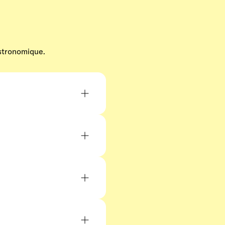
astronomique.
uten, allergies), à
que activité.
un repart avec une
journée pour un atelier