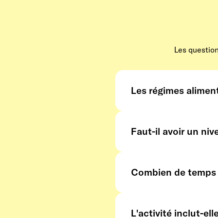
Les question
Les régimes aliment
Oui. La plupart des parte
signaler au moment de la
Faut-il avoir un niv
Non. Les ateliers sont c
recette à reproduire che
Combien de temps d
La durée est précisée su
complet avec repas incl
L'activité inclut-el