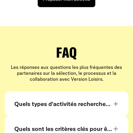
FAQ
Les réponses aux questions les plus fréquentes des
partenaires sur la sélection, le processus et la
collaboration avec Version Loisirs.
Quels types d'activités recherchez-vous ?
Nous sélectionnons des expériences dans le
loisir, le bien-être, la gastronomie, le tourisme, la
Quels sont les critères clés pour être reten
culture, le sport et l'événementiel, dès lors