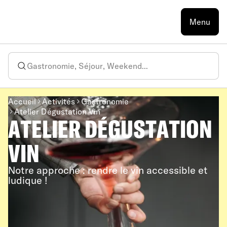
Menu
Accueil
Activités
Gastronomie
Atelier Dégustation Vin
ATELIER DÉGUSTATION
VIN
Notre approche : rendre le vin accessible et
ludique !