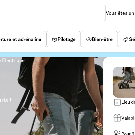
Vous êtes u
nture et adrénaline
Pilotage
Bien-être
Sé
e Électrique
ris !
Lieu de
Valabl
Pour 2