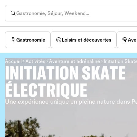
Gastronomie
Loisirs et découvertes
Ave
Accueil
Activités
Aventure et adrénaline
Initiation Skat
INITIATION SKATE
ÉLECTRIQUE
Une expérience unique en pleine nature dans Pa