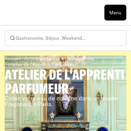
Menu
Accueil
Activités
Loisirs et découvertes
Atelier de l'Apprenti Parfumeur
ATELIER DE L'APPRENTI
PARFUMEUR
Créez votre eau de cologne dans un musée
Fragonard à Paris.