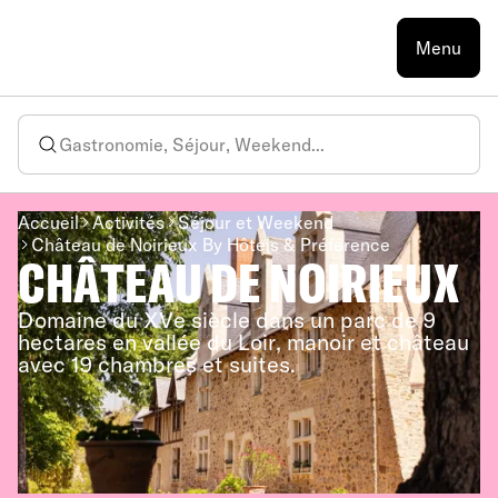
Menu
Accueil
Activités
Séjour et Weekend
Château de Noirieux By Hôtels & Préférence
CHÂTEAU DE NOIRIEUX
Domaine du XVe siècle dans un parc de 9
hectares en vallée du Loir, manoir et château
avec 19 chambres et suites.