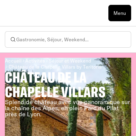
Menu
Accueil
Activités
Séjour et Weekend
Château de la Chapelle Villars by Teritoria
CHÂTEAU DE LA
CHAPELLE VILLARS
Splendide château avec vue panoramique sur
la chaîne des Alpes, en plein Parc du Pilat
près de Lyon.