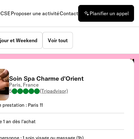
n CSE
Proposer une activité
Contact
Planifier un appel
jour et Weekend
Voir tout
Soin Spa Charme d'Orient
Paris, France
5
(Tripadvisor)
 prestation : Paris 11
e 1 an dès l'achat
 personne : 1 soin visage ou massage (1h)