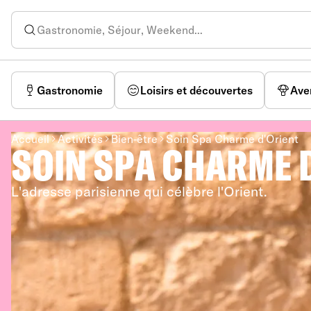
Gastronomie
Loisirs et découvertes
Ave
Accueil
Activités
Bien-être
Soin Spa Charme d'Orient
SOIN SPA CHARME 
L'adresse parisienne qui célèbre l'Orient.