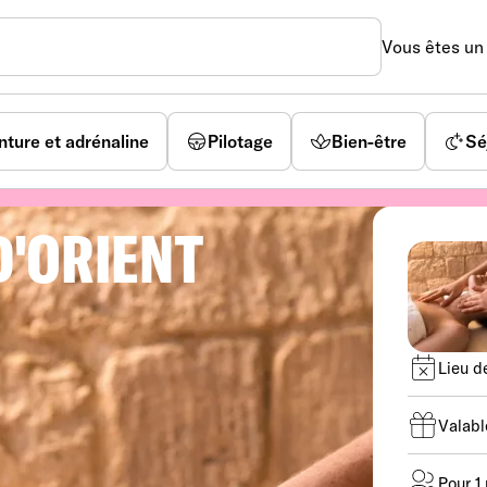
Vous êtes u
nture et adrénaline
Pilotage
Bien-être
Sé
D'ORIENT
Lieu de
Valabl
Pour 1