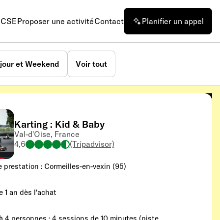
n CSE
Proposer une activité
Contact
Planifier un appel
jour et Weekend
Voir tout
Karting : Kid & Baby
Val-d'Oise, France
4,6
(Tripadvisor)
e prestation : Cormeilles-en-vexin (95)
e 1 an dès l'achat
 à 4 personnes : 4 sessions de 10 minutes (piste