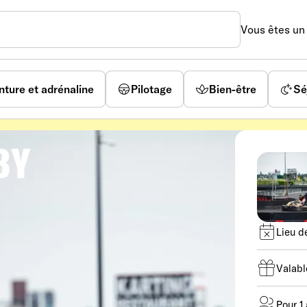
Vous êtes u
nture et adrénaline
Pilotage
Bien-être
Sé
BY
Lieu d
Valabl
Pour 1