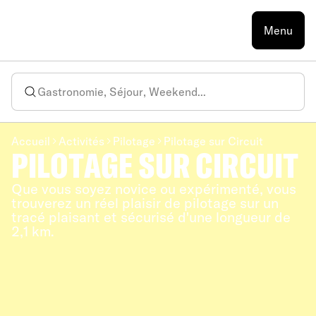
Menu
Accueil
Activités
Pilotage
Pilotage sur Circuit
PILOTAGE SUR CIRCUIT
Que vous soyez novice ou expérimenté, vous
trouverez un réel plaisir de pilotage sur un
tracé plaisant et sécurisé d'une longueur de
2,1 km.