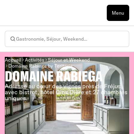
Menu
Accueil
Activités
Séjour et Weekend
Domaine Rabiega by Teritoria
DOMAINE RABIEGA
Adresse au cœur des vignes près de Fréjus,
avec bistrot, hôtel Clos Dière et 27 chambres
uniques.