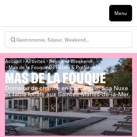
Menu
Accueil
Activités
Séjour et Weekend
Mas de la Fouque By Hôtels & Préférence
MAS DE LA FOUQUE
Domaine de charme en Camargue, Spa Nuxe
et table locale aux Saintes-Maries-de-la-Mer.