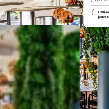
Utilis
jours f