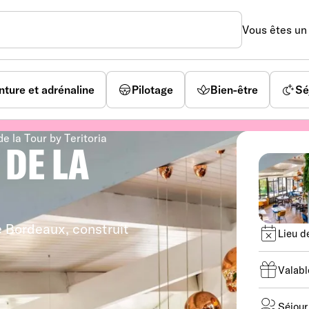
Vous êtes u
nture et adrénaline
Pilotage
Bien-être
Sé
e la Tour by Teritoria
 DE LA
 Bordeaux, construit
Lieu d
Valabl
Séjour