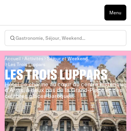
Menu
Accueil
Activités
Séjour et Weekend
Les Trois Luppars
LES TROIS LUPPARS
Hôtel de charme au cœur du centre historique
d'Arras, à deux pas de la Grand-Place et des
célèbres places baroques.