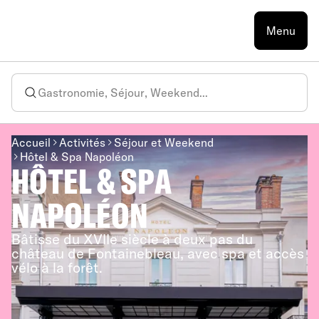
Menu
Accueil
Activités
Séjour et Weekend
Hôtel & Spa Napoléon
HÔTEL & SPA
NAPOLÉON
Bâtisse du XVIIe siècle à deux pas du
château de Fontainebleau, avec spa et accès
vélo à la forêt.