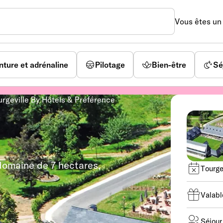
Vous êtes u
nture et adrénaline
Pilotage
Bien-être
Sé
rgeville By Hôtels & Préférence
domaine de 7 hectares,
Tourge
Valabl
Séjour