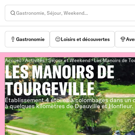
Gastronomie
Loisirs et découvertes
Ave
Accueil
Activités
Séjour et Weekend
Les Manoirs de Tou
LES MANOIRS DE
TOURGEVILLE
Établissement 4 étoiles à colombages dans un 
à quelques kilomètres de Deauville et Honfleur.