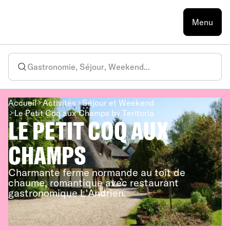
Menu
Accueil
Activités
Séjour et Weekend
Le Petit Coq aux Champs by Teritoria
LE PETIT COQ AUX
CHAMPS
Charmante ferme normande au toit de
chaume, romantique avec restaurant
gastronomique L'Andrien.