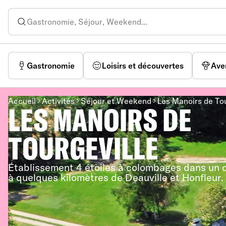
Gastronomie
Loisirs et découvertes
Ave
Accueil
Activités
Séjour et Weekend
Les Manoirs de Tou
LES MANOIRS DE
TOURGEVILLE
Établissement 4 étoiles à colombages dans un 
à quelques kilomètres de Deauville et Honfleur.