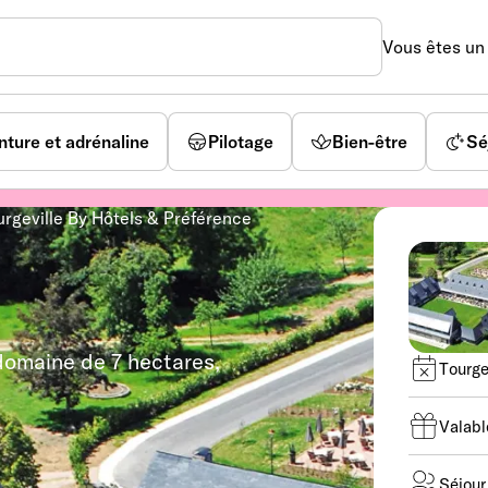
Vous êtes u
nture et adrénaline
Pilotage
Bien-être
Sé
rgeville By Hôtels & Préférence
domaine de 7 hectares,
Tourge
Valabl
Séjour