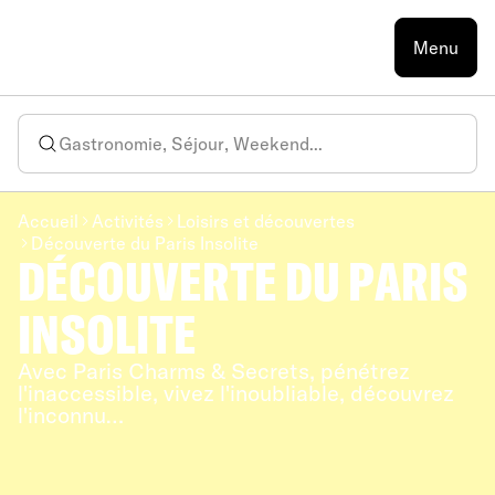
Menu
Accueil
Activités
Loisirs et découvertes
Découverte du Paris Insolite
DÉCOUVERTE DU PARIS
INSOLITE
Avec Paris Charms & Secrets, pénétrez
l'inaccessible, vivez l'inoubliable, découvrez
l'inconnu…