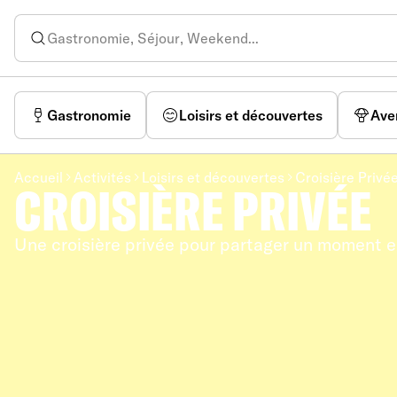
Gastronomie
Loisirs et découvertes
Ave
Accueil
Activités
Loisirs et découvertes
Croisière Privé
CROISIÈRE PRIVÉE
Une croisière privée pour partager un moment e