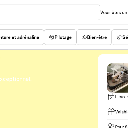
Vous êtes u
nture et adrénaline
Pilotage
Bien-être
Sé
e
xceptionnel.
Lieux 
Valabl
Pour 8