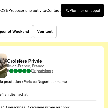
n CSE
Proposer une activité
Contact
Planifier un appel
jour et Weekend
Voir tout
Croisière Privée
Île-de-France, France
5
(Tripadvisor)
de prestation : Paris ou Nogent sur marne
e 1 an dès l'achat
 à 10 personnes : 1 croisière privée au choix