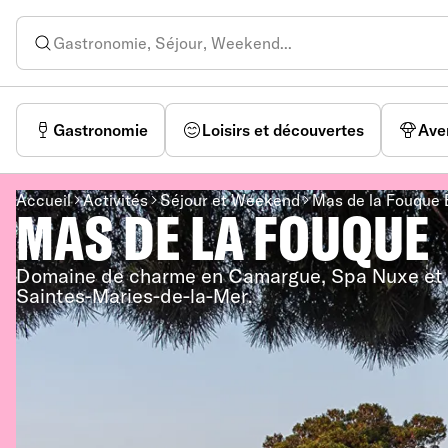
Gastronomie
Loisirs et découvertes
Ave
Accueil
Activités
Séjour et Weekend
Mas de la Fouque 
MAS DE LA FOUQUE
Domaine de charme en Camargue, Spa Nuxe et t
Saintes-Maries-de-la-Mer.