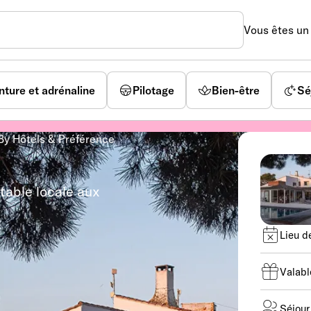
Vous êtes u
nture et adrénaline
Pilotage
Bien-être
Sé
By Hôtels & Préférence
able locale aux
Lieu d
Valabl
Séjour